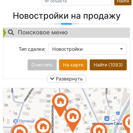
Найти
Новостройки на продажу
Поисковое меню
Тип сделки:
Новостройки
Город:
Очистить
Ничего не выбрано
На карте
Найти
(1093)
Развернуть
Площадь общая:
Улица:
Ничего не выбрано
Кол. комнат:
Цена: