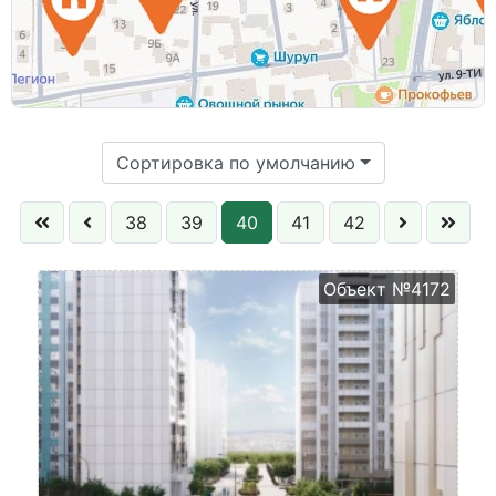
Этаж:
Сортировка по умолчанию
38
39
40
41
42
Объект №4172