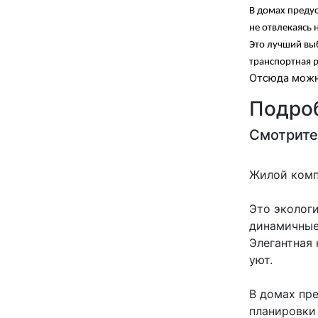
В домах преду
не отвлекаясь 
Это лучший вы
транспортная р
Отсюда можн
Подроб
Смотрите
Жилой комп
Это эколог
динамичные
Элегантная
уют.
В домах пр
планировки 