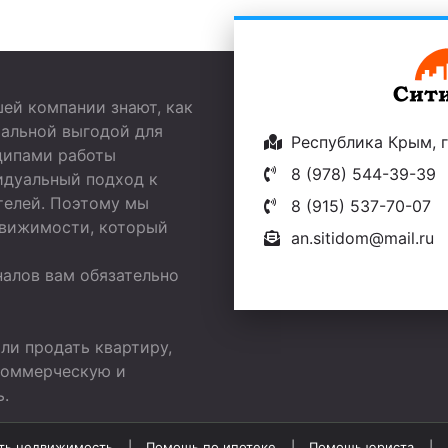
ей компании знают, как
мальной выгодой для
Республика Крым, г.
ципами работы
8 (978) 544-39-39
идуальный подход к
телей. Поэтому мы
8 (915) 537-70-07
движимости, который
an.sitidom@mail.ru
алов вам обязательно
ли продать квартиру,
 коммерческую и
.
ть недвижимость
Помощь по ипотеке
Помощь юриста