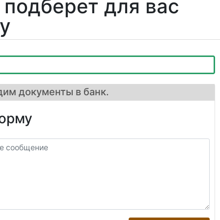
 подберет для вас
у
им документы в банк.
форму