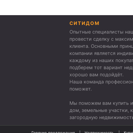
СИТИДОМ
Опытные специалисты наш
провести сделку с макси
клиента. Основными прин
компании является индив
каждому из наших покупа
подберем тот вариант не
хорошо вам подойдёт.
Наша команда профессион
поможет.
Мы поможем вам купить и
дом, земельные участки,
загородную недвижимость
Горячие предложения
Недвижимость
Купи