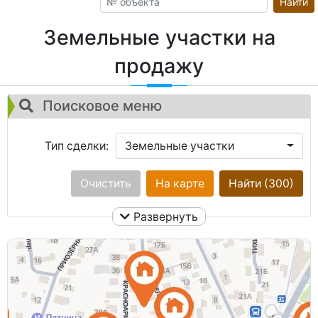
Найти
Земельные участки на
продажу
Поисковое меню
Тип сделки:
Земельные участки
Тип участка:
Очистить
Ничего не выбрано
На карте
Найти
(300)
Развернуть
Город:
Ничего не выбрано
Сотки:
Улица:
Ничего не выбрано