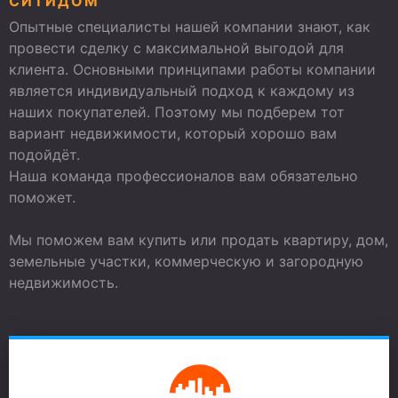
СИТИДОМ
Опытные специалисты нашей компании знают, как
провести сделку с максимальной выгодой для
клиента. Основными принципами работы компании
является индивидуальный подход к каждому из
наших покупателей. Поэтому мы подберем тот
вариант недвижимости, который хорошо вам
подойдёт.
Наша команда профессионалов вам обязательно
поможет.
Мы поможем вам купить или продать квартиру, дом,
земельные участки, коммерческую и загородную
недвижимость.