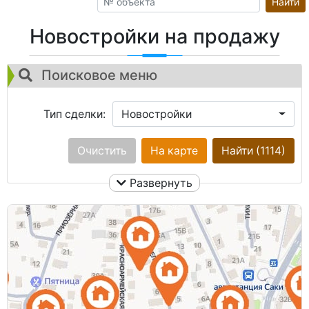
Найти
Новостройки на продажу
Поисковое меню
Тип сделки:
Новостройки
Город:
Очистить
Ничего не выбрано
На карте
Найти
(1114)
Развернуть
Площадь общая:
Улица:
Ничего не выбрано
Кол. комнат:
Цена: