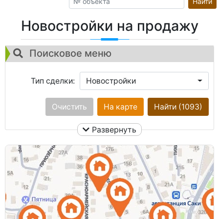
Найти
Новостройки на продажу
Поисковое меню
Тип сделки:
Новостройки
Город:
Очистить
Ничего не выбрано
На карте
Найти
(1093)
Развернуть
Площадь общая:
Улица:
Ничего не выбрано
Кол. комнат:
Цена: