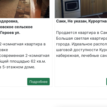
едоровка,
Саки, Не указан, Курортна
овское сельское
Героев ул.
Продается квартира в Са
Большая светлая квартира
2-комнатная квартира в
города. Идеальное распол
овке
шаговой доступности Кур
современная 2-комнатная
набережная, лечебные сана
бщей площадью 62 кв.м.
в 5-этажном доме.
Подробнее