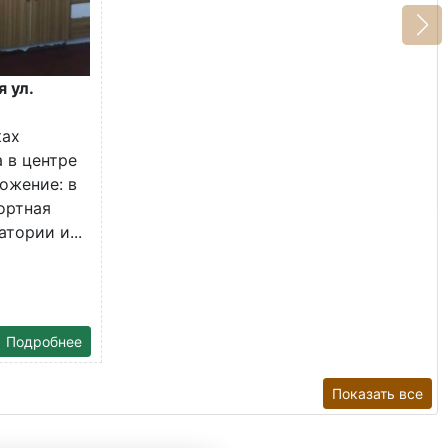
я ул.
ках
 в центре
ожение: в
ортная
тории и...
Подробнее
Показать все