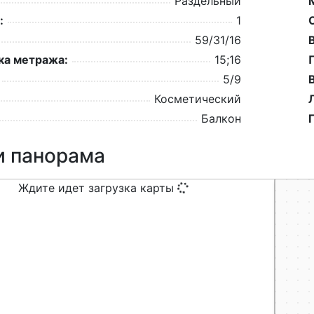
Раздельный
:
1
59/31/16
а метража:
15;16
5/9
Косметический
Балкон
и панорама
Ждите идет загрузка карты