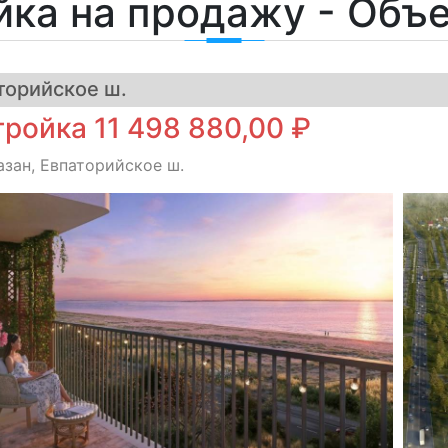
йка на продажу - Объ
торийское ш.
ройка 11 498 880,00 ₽
азан, Евпаторийское ш.