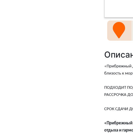
Описа
«Прибрежный д
близость к мор
ПОДХОДИТ ПО
РАССРОЧКА ДО
СРОК СДАЧИ ДО
«Прибрежный д
отдыха и гарм