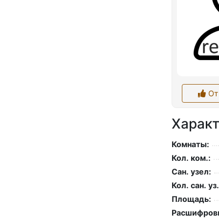
От
Характ
Комнаты:
Кол. ком.:
Сан. узел:
Кол. сан. уз.
Площадь:
Расшифровк