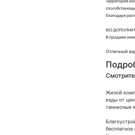
Территория ком
способствующи
благодаря рас
БЕЗ ДОПОЛНИ
В продаже име
Отличный вар
Подроб
Смотрите
Жилой комп
езды от це
теннисные 
Благоустро
бесплатное 