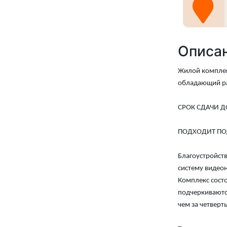
Описа
Жилой комплек
обладающий ра
СРОК СДАЧИ ДО
ПОДХОДИТ ПОД
Благоустройств
систему видеон
Комплекс состо
подчеркиваютс
чем за четверть