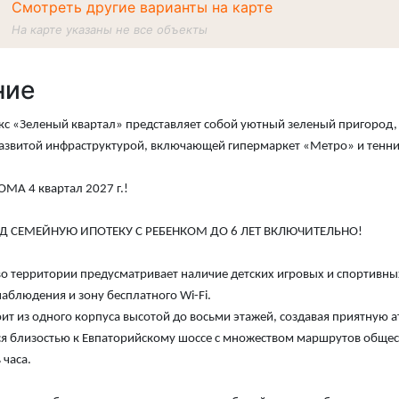
Смотреть другие варианты на карте
На карте указаны не все объекты
ние
с «Зеленый квартал» представляет собой уютный зеленый пригород, 
звитой инфраструктурой, включающей гипермаркет «Метро» и тенни
МА 4 квартал 2027 г.!
 СЕМЕЙНУЮ ИПОТЕКУ С РЕБЕНКОМ ДО 6 ЛЕТ ВКЛЮЧИТЕЛЬНО!
о территории предусматривает наличие детских игровых и спортивны
аблюдения и зону бесплатного Wi-Fi.
ит из одного корпуса высотой до восьми этажей, создавая приятную 
я близостью к Евпаторийскому шоссе с множеством маршрутов общест
 часа.