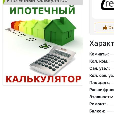
Ипотечный калькулятор
От
Характ
Комнаты:
Кол. ком.:
Сан. узел:
Кол. сан. уз.
Площадь:
Расшифровк
Этажность:
Ремонт:
Балкон: