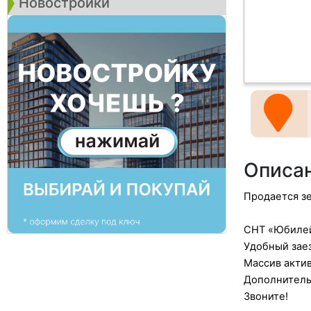
Новостройки
Описа
Продается зе
СНТ «Юбилей
Удобный заез
Массив актив
Дополнительн
Звоните!