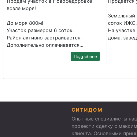
Продам участок в Новофедоровке
Продается 
возле моря!
Земельный 
До моря 800м!
соток ИЖС.
Участок размером 6 соток.
На участке
Район активно застраивается!
дома, заведе
Дополнительно оплачивается...
Подробнее
СИТИДОМ
Опытные специалисты наш
провести сделку с макси
клиента. Основными прин