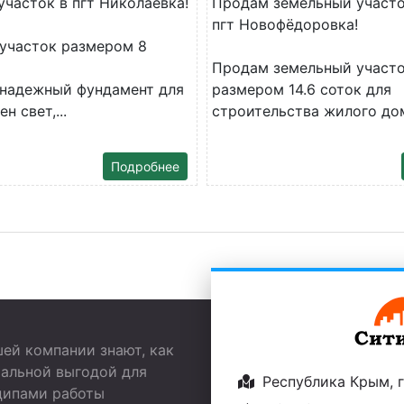
участок в пгт Николаевка!
Продам земельный участо
пгт Новофёдоровка!
участок размером 8
Продам земельный участ
 надежный фундамент для
размером 14.6 соток для
н свет,...
строительства жилого дом
Подробнее
ей компании знают, как
мальной выгодой для
Республика Крым, г.
ципами работы