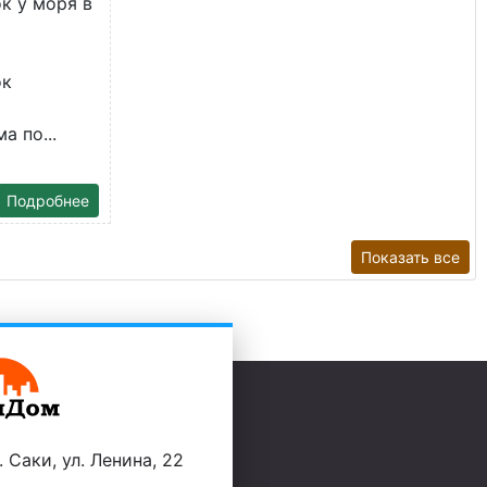
к у моря в
ок
а по...
Подробнее
Показать все
 Саки, ул. Ленина, 22