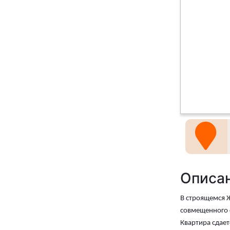
Описа
В строящемся Ж
совмещенного с
Квартира сдает