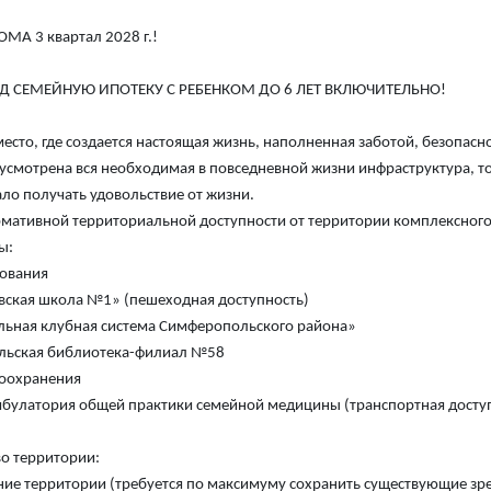
МА 3 квартал 2028 г.!
 СЕМЕЙНУЮ ИПОТЕКУ С РЕБЕНКОМ ДО 6 ЛЕТ ВКЛЮЧИТЕЛЬНО!
есто, где создается настоящая жизнь, наполненная заботой, безопас
усмотрена вся необходимая в повседневной жизни инфраструктура, т
ло получать удовольствие от жизни.
рмативной территориальной доступности от территории комплексног
ы:
ования
кая школа №1» (пешеходная доступность)
ьная клубная система Симферопольского района»
льская библиотека-филиал №58
воохранения
булатория общей практики семейной медицины (транспортная досту
во территории:
ние территории (требуется по максимуму сохранить существующие зре