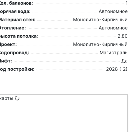
Кол. балконов:
1
Горячая вода:
Автономное
Материал стен:
Монолитно-Кирпичный
Отопление:
Автономное
Высота потолка:
2.80
Проект:
Монолитно-Кирпичный
Водопровод:
Магистраль
Лифт:
Да
Год постройки:
2028 (-2)
 карты