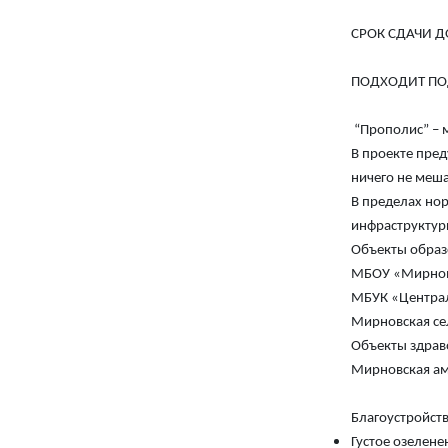
СРОК СДАЧИ ДО
ПОДХОДИТ ПОД
“Прополис” – м
В проекте пред
ничего не меша
В пределах но
инфраструктур
Объекты образ
МБОУ «Мирновс
МБУК «Централ
Мирновская се
Объекты здра
Мирновская ам
Благоустройст
Густое озелене