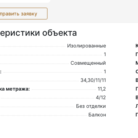
править заявку
еристики объекта
Изолированные
1
Совмещенный
:
1
34,30/11/11
а метража:
11,2
4/12
Без отделки
Балкон