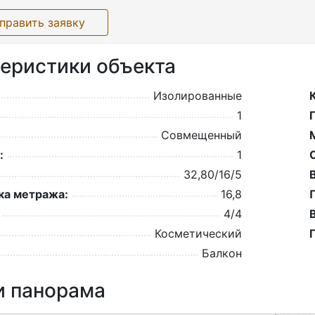
править заявку
еристики объекта
Изолированные
1
Совмещенный
:
1
32,80/16/5
а метража:
16,8
4/4
Косметический
Балкон
и панорама