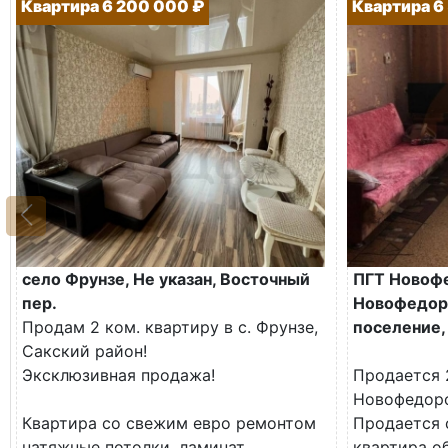
Квартира 6 200 000 ₽
Квартира 6
село Фрунзе, Не указан, Восточный
ПГТ Новоф
пер.
Новофедор
Продам 2 ком. квартиру в с. Фрунзе,
поселение, 
Сакский район!
Эксклюзивная продажа!
Продается 
Новофедор
Квартира со свежим евро ремонтом
Продается 
натяжные потолки, ламинат,...
квартира о