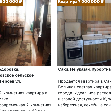
 500 000 ₽
Квартира 7 000 000 ₽
едоровка,
Саки, Не указан, Курортна
овское сельское
Героев ул.
Продается квартира в Са
Большая светлая квартира
2-комнатная квартира в
города. Идеальное распол
овке
шаговой доступности Кур
современная 2-комнатная
набережная, лечебные сана
бщей площадью 62 кв.м.