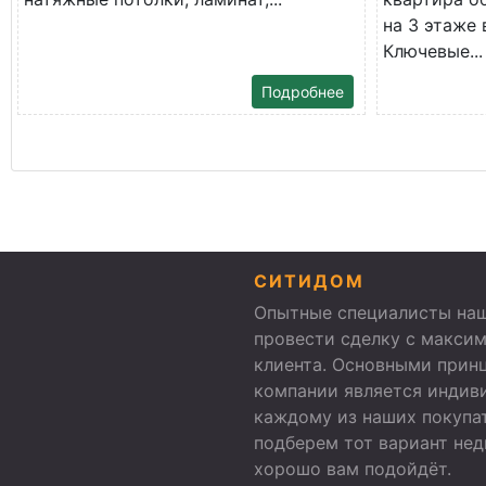
на 3 этаже 
Ключевые...
Подробнее
СИТИДОМ
Опытные специалисты наш
провести сделку с макси
клиента. Основными прин
компании является индив
каждому из наших покупа
подберем тот вариант не
хорошо вам подойдёт.