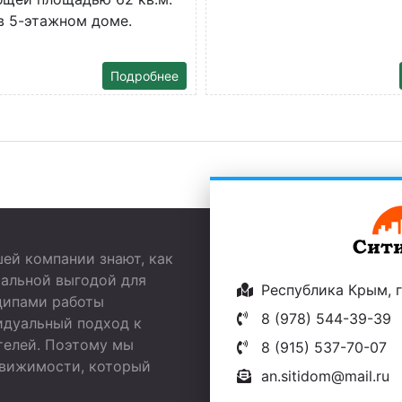
в 5-этажном доме.
Подробнее
ей компании знают, как
мальной выгодой для
Республика Крым, г.
ципами работы
8 (978) 544-39-39
идуальный подход к
телей. Поэтому мы
8 (915) 537-70-07
движимости, который
an.sitidom@mail.ru