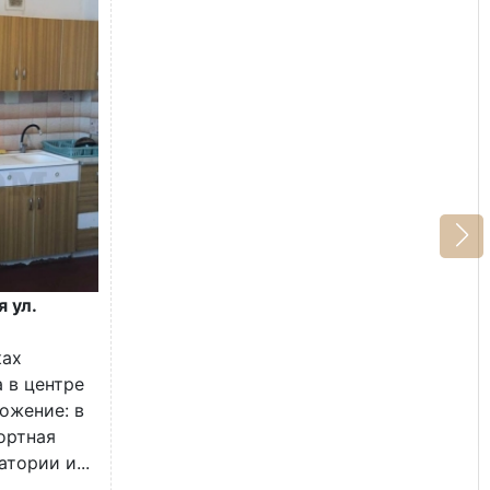
я ул.
ках
 в центре
ожение: в
ортная
тории и...