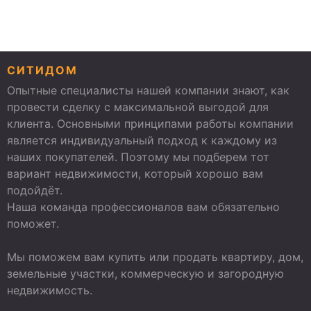
СИТИДОМ
Опытные специалисты нашей компании знают, как
провести сделку с максимальной выгодой для
клиента. Основными принципами работы компании
является индивидуальный подход к каждому из
наших покупателей. Поэтому мы подберем тот
вариант недвижимости, который хорошо вам
подойдёт.
Наша команда профессионалов вам обязательно
поможет.
Мы поможем вам купить или продать квартиру, дом,
земельные участки, коммерческую и загородную
недвижимость.