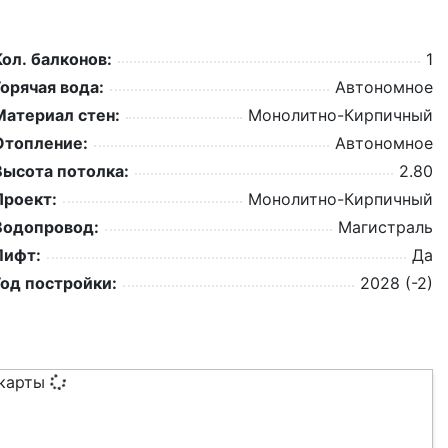
Кол. балконов:
1
Горячая вода:
Автономное
Материал стен:
Монолитно-Кирпичный
Отопление:
Автономное
Высота потолка:
2.80
Проект:
Монолитно-Кирпичный
Водопровод:
Магистраль
Лифт:
Да
Год постройки:
2028 (-2)
 карты