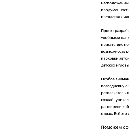
Расположенный
продуманность
предлагая жил
Проект разрабо
удобными панд
присутствие по
возможность р
парковки авто
детских игровы
Особое вниман
повседневную 
развлекательн
создаёт уникал
расширение обр
отдых. Всё это
Поможем офо