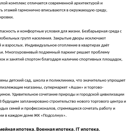
илой комплекс отличается современной архитектурой и
ть этажей гармонично вписываются в окружающую среду,
ировки.
опасность и комфортные условия для жизни. Безбарьерная среда с
мобильных групп населения. Закрытые дворы исключают
й и взрослых. Индивидуальное отопление в квартирах даёт
мьи. Многоуровневый подземный паркинг решает проблему
улок и занятий спортом благодаря наличию спортивных площадок,
ны детский сад, школа и поликлиника, что значительно упрощает
близлежащие магазины, супермаркет «Ашан» и торгово-
димое. Удивительное сочетание природы и городской цивилизации
 В будущем запланировано строительство нового торгового центра и
одых семей и профессионалов, стремящихся сочетать работу и
онии в каждом доме ЖК «Подсолнух».
ейная ипотека, Военная ипотека, IT ипотека,