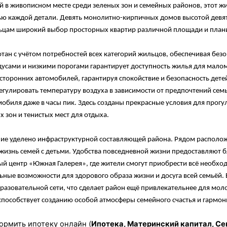
 в живописном месте среди зеленых зон и семейных районов, этот ж
ю каждой детали. Девять монолитно-кирпичных домов высотой девя
ьцам широкий выбор просторных квартир различной площади и план
тан с учётом потребностей всех категорий жильцов, обеспечивая без
усами и низкими порогами гарантирует доступность жилья для мало
сторонних автомобилей, гарантируя спокойствие и безопасность дете
егулировать температуру воздуха в зависимости от предпочтений се
мобиля даже в часы пик. Здесь созданы прекрасные условия для прог
х зон и тенистых мест для отдыха.
ие уделено инфраструктурной составляющей района. Рядом расположе
жизнь семей с детьми. Удобства повседневной жизни предоставляют 
ый центр «Южная Галерея», где жители смогут приобрести всё необхо
ьные возможности для здорового образа жизни и досуга всей семьёй.
азовательной сети, что сделает район ещё привлекательнее для мол
 способствует созданию особой атмосферы семейного счастья и гарм
рмить ипотеку онлайн (
Ипотека, Материнский капитал, Сем