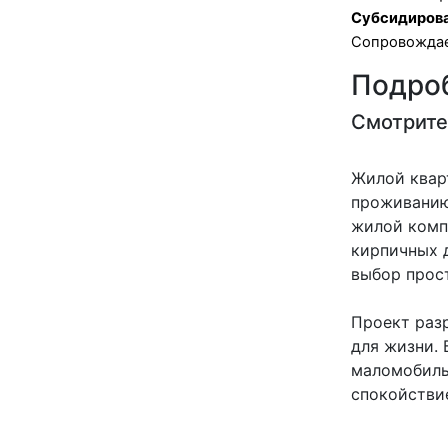
Субсидирова
Сопровождаем
Подроб
Смотрите
Жилой квар
проживанию
жилой комп
кирпичных 
выбор прос
Проект раз
для жизни.
маломобиль
спокойствие