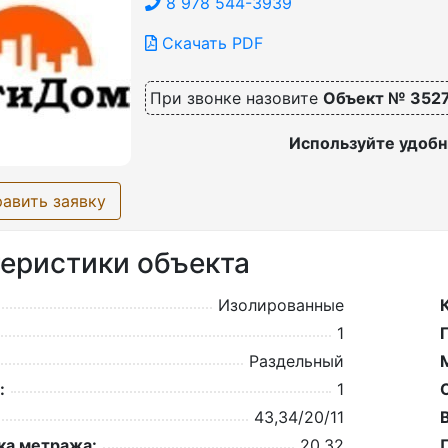
8 978 544-3939
Скачать PDF
При звонке назовите
Объект № 352
Используйте удобн
авить заявку
еристики объекта
Изолированные
1
Раздельный
:
1
43,34/20/11
а метража:
20,32