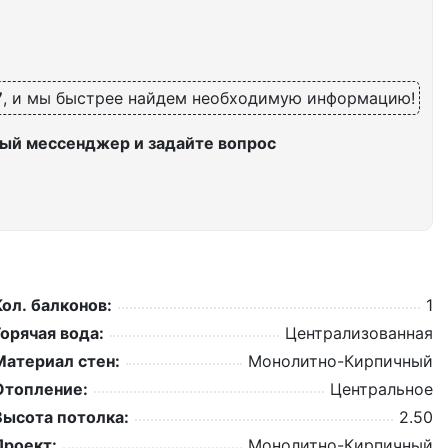
7
, и мы быстрее найдем необходимую информацию!
ый мессенджер и задайте вопрос
Кол. балконов:
1
Горячая вода:
Централизованная
Материал стен:
Монолитно-Кирпичный
Отопление:
Центральное
Высота потолка:
2.50
Проект:
Монолитно-Кирпичный