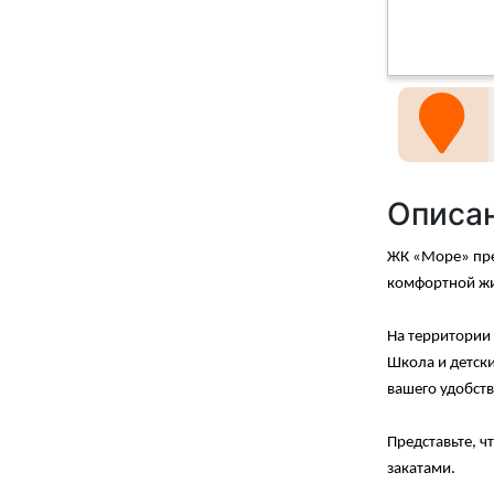
Описа
ЖК «Море» пре
комфортной жи
На территории 
Школа и детски
вашего удобст
Представьте, ч
закатами.