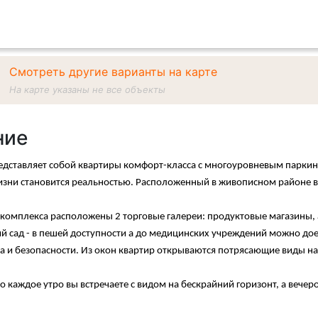
Смотреть другие варианты на карте
На карте указаны не все объекты
ние
дставляет собой квартиры комфорт-класса с многоуровневым паркинг
зни становится реальностью. Расположенный в живописном районе в
комплекса расположены 2 торговые галереи: продуктовые магазины, ап
й сад - в пешей доступности а до медицинских учреждений можно доех
ва и безопасности. Из окон квартир открываются потрясающие виды н
то каждое утро вы встречаете с видом на бескрайний горизонт, а ве