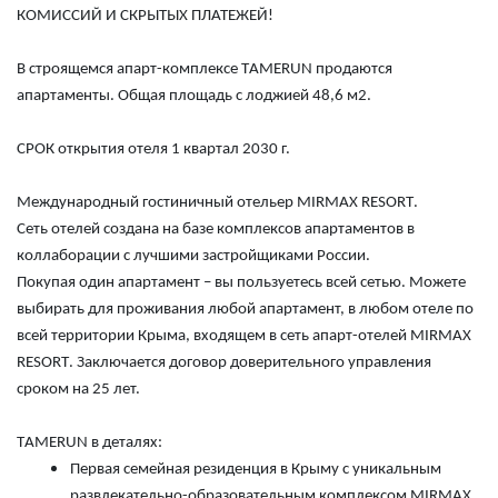
КОМИССИЙ И СКРЫТЫХ ПЛАТЕЖЕЙ!
В строящемся апарт-комплексе T
AMERUN
продаются
апартаменты. Общая площадь с лоджией 48,6 м2.
СРОК открытия отеля 1 квартал 2030 г.
Международный гостиничный отельер
MIRMAX
RESORT
.
Сеть отелей создана на базе комплексов апартаментов в
коллаборации с лучшими застройщиками России.
Покупая один апартамент – вы пользуетесь всей сетью. Можете
выбирать для проживания любой апартамент, в любом отеле по
всей территории Крыма, входящем в сеть апарт-отелей
MIRMAX
RESORT
. Заключается договор доверительного управления
сроком на 25 лет.
T
AMERUN
в деталях:
Первая семейная резиденция в Крыму с уникальным
развлекательно-образовательным комплексом
MIRMAX