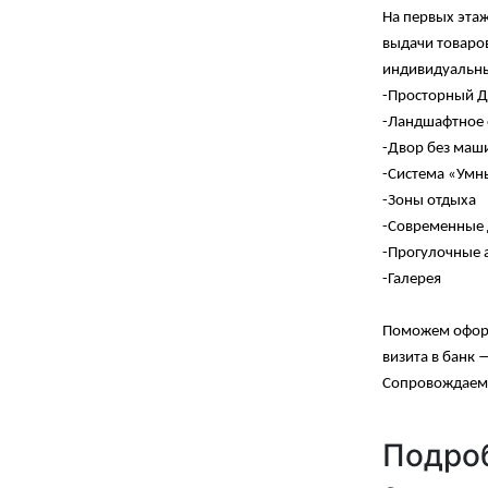
На первых этаж
выдачи товаров
индивидуальны
-Просторный Д
-Ландшафтное 
-Двор без маш
-Система «Умн
-Зоны отдыха
-Современные 
-Прогулочные 
-Галерея
Поможем оформ
визита в банк 
Сопровождаем с
Подроб