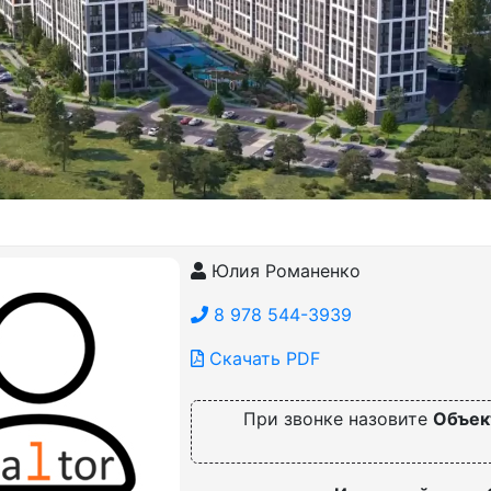
Юлия Романенко
8 978 544-3939
Скачать PDF
При звонке назовите
Объек