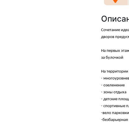
Описа
Сочетание иде
дворов предусм
На первых этаж
за булочкой
На территории
- многоуровнев
- озеленение
- зоны отдыха
- детские пло
- спортивные 
-вело парковк
-безбарьерная