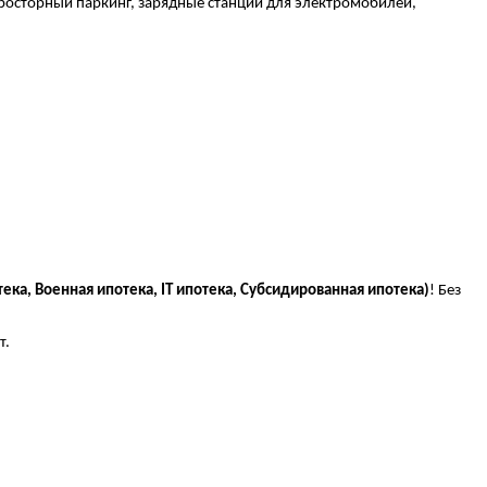
просторный паркинг, зарядные станции для электромобилей,
ека, Военная ипотека, IT ипотека, Субсидированная ипотека)
! Без
т.