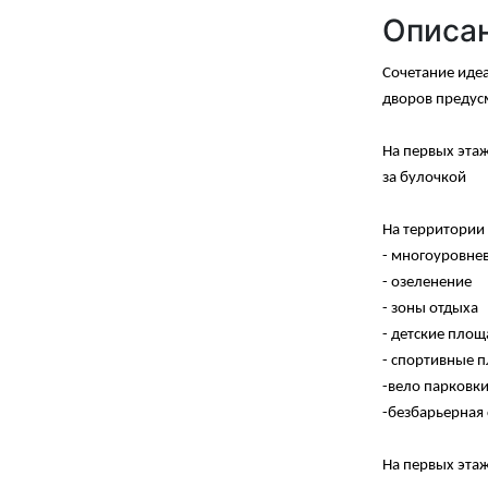
Описа
Сочетание иде
дворов предусм
На первых этаж
за булочкой
На территории
- многоуровнев
- озеленение
- зоны отдыха
- детские пло
- спортивные 
-вело парковк
-безбарьерная
На первых этаж