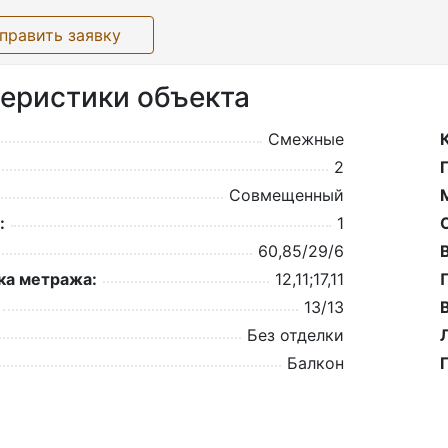
править заявку
еристики объекта
Смежные
2
Совмещенный
:
1
60,85/29/6
а метража:
12,11;17,11
13/13
Без отделки
Балкон