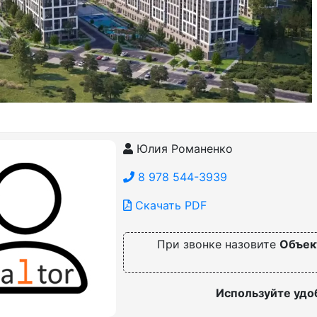
Юлия Романенко
8 978 544-3939
Скачать PDF
При звонке назовите
Объек
Используйте удо