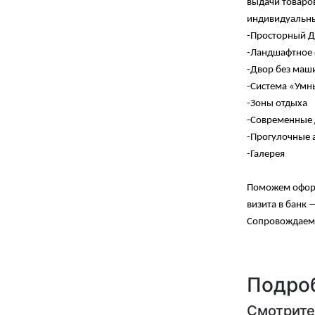
выдачи товаров
индивидуальны
-Просторный Д
-Ландшафтное 
-Двор без маш
-Система «Умн
-Зоны отдыха
-Современные 
-Прогулочные 
-Галерея
Поможем оформ
визита в банк 
Сопровождаем с
Подроб
Смотрите