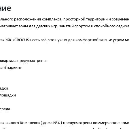
ние
ального расположения комплекса, просторной территории и современн
атривает зоны для детских игр, занятий спортом и спокойного отдыха
ах ЖК «CROCUS» есть всё, что нужно для комфортной жизни: утром м
 квартала предусмотрены:
ый̆ паркинг
щадки
площадки
и
 среда
ах жилого Комплекса ( дома №4 ) предусмотрены коммерческие помеще