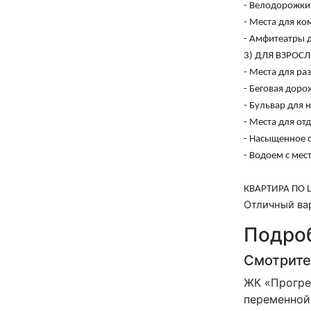
- Велодорожки
- Места для ко
- Амфитеатры 
3) ДЛЯ ВЗРОС
- Места для ра
- Беговая доро
- Бульвар для 
- Места для от
- Насыщенное о
- Водоем с мес
КВАРТИРА ПО 
Отличный вар
Подроб
Смотрите
ЖК «Прогре
переменной 