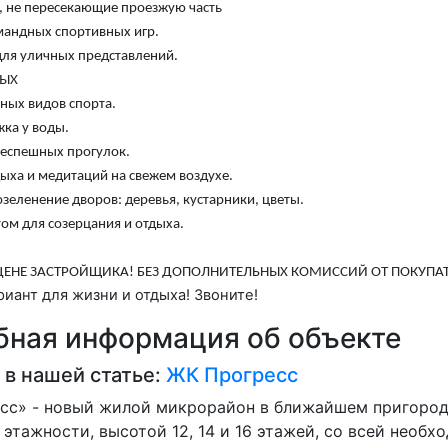
, не пересекающие проезжую часть
мандных спортивных игр.
для уличных представлений.
ЛЫХ
зных видов спорта.
жка у воды.
неспешных прогулок.
дыха и медитаций на свежем воздухе.
зеленение дворов: деревья, кустарники, цветы.
том для созерцания и отдыха.
ЦЕНЕ ЗАСТРОЙЩИКА! БЕЗ ДОПОЛНИТЕЛЬНЫХ КОМИССИЙ ОТ ПОКУПАТ
иант для жизни и отдыха! Звоните!
ная информация об объекте
 в нашей статье:
ЖК Прогресс
сс» - новый жилой микрорайон в ближайшем пригороде
этажности, высотой 12, 14 и 16 этажей, со всей необ