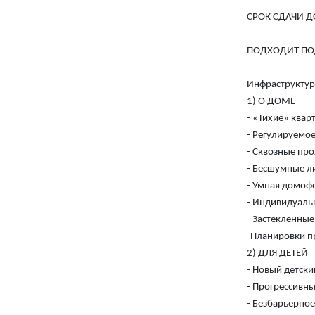
СРОК СДАЧИ ДО
ПОДХОДИТ ПОД
Инфраструктура
1) О ДОМЕ
- «Тихие» ква
- Регулируемое
- Сквозные про
- Бесшумные л
- Умная домоф
- Индивидуаль
- Застекленны
-Планировки п
2) ДЛЯ ДЕТЕЙ
- Новый детски
- Прогрессивн
- Безбарьерное