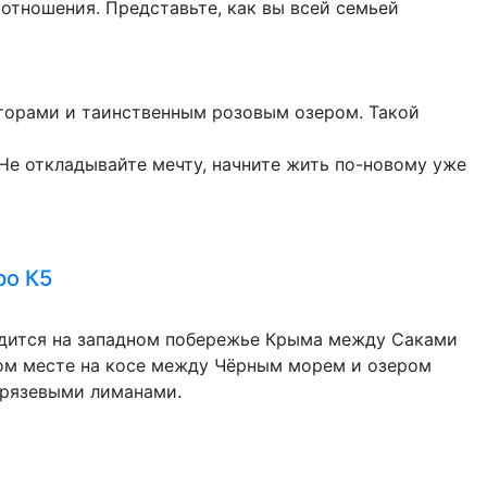
 отношения. Представьте, как вы всей семьей
торами и таинственным розовым озером. Такой
Не откладывайте мечту, начните жить по-новому уже
ро К5
одится на западном побережье Крыма между Саками
том месте на косе между Чёрным морем и озером
грязевыми лиманами.