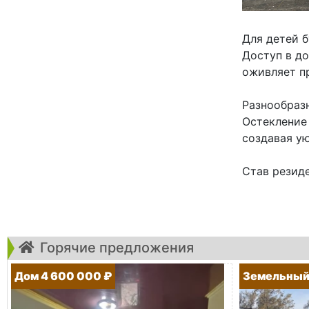
Для детей 
Доступ в д
оживляет п
Разнообраз
Остекление
создавая ую
Став резиде
Горячие предложения
Дом 4 600 000 ₽
Земельный 