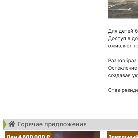
Для детей 
Доступ в д
оживляет п
Разнообраз
Остекление
создавая ую
Став резиде
Горячие предложения
Дом 4 600 000 ₽
Земельный 