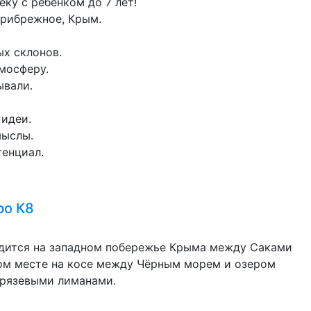
ку с ребенком до 7 лет!
Прибрежное, Крым.
ых склонов.
мосферу.
ывали.
 идеи.
мыслы.
тенциал.
ро К8
одится на западном побережье Крыма между Саками
том месте на косе между Чёрным морем и озером
грязевыми лиманами.