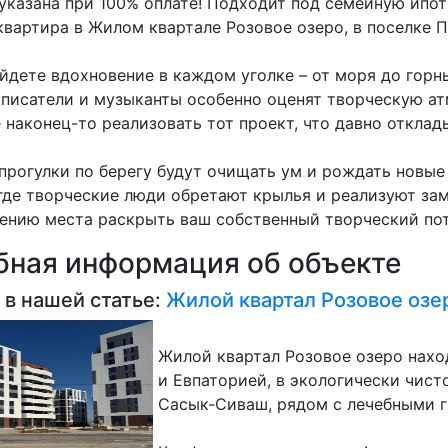
казана при 100% оплате! Подходит под семейную ипоте
квартира в Жилом квартале Розовое озеро, в поселке 
йдете вдохновение в каждом уголке – от моря до горн
 писатели и музыканты особенно оценят творческую ат
наконец-то реализовать тот проект, что давно отклад
прогулки по берегу будут очищать ум и рождать новые
 где творческие люди обретают крылья и реализуют за
гению места раскрыть ваш собственный творческий по
ная информация об объекте
 в нашей статье:
Жилой квартал Розовое озе
Жилой квартал Розовое озеро нах
и Евпаторией, в экологически чис
Сасык-Сиваш, рядом с лечебными 