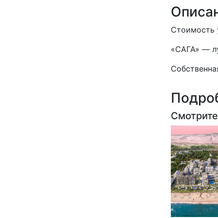
Описа
Стоимость у
«САГА» — л
Собственная
Подроб
Смотрите