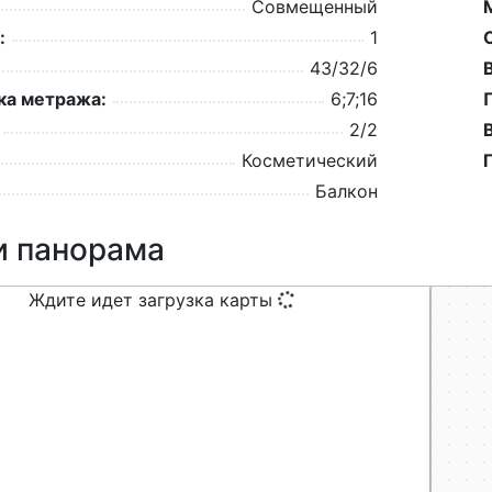
Совмещенный
:
1
43/32/6
а метража:
6;7;16
2/2
Косметический
Балкон
и панорама
Ждите идет загрузка карты