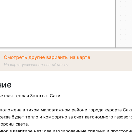
Смотреть другие варианты на карте
На карте указаны не все объекты
ние
етлая теплая 3к.кв в г. Саки!
положена в тихом малоэтажном районе города курорта Саки 
сегда будет тепло и комфортно за счет автономного газовог
тороны света.
ок в квартире нет: две изолированные спальни и просторн