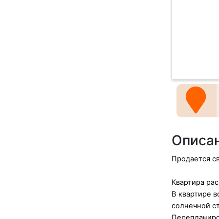
Описа
Продается св
Квартира рас
В квартире в
солнечной с
Перепланиров