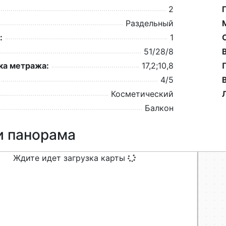
2
Раздельный
:
1
51/28/8
а метража:
17,2;10,8
4/5
Косметический
Балкон
и панорама
Ждите идет загрузка карты