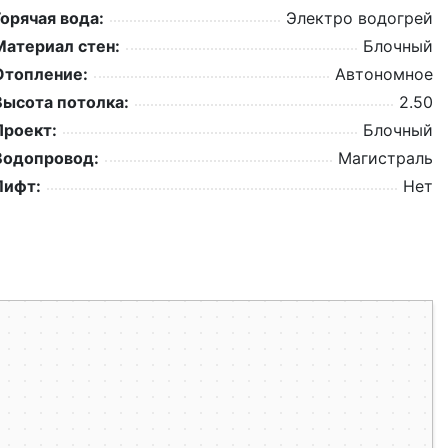
Горячая вода:
Электро водогрей
Материал стен:
Блочный
Отопление:
Автономное
Высота потолка:
2.50
Проект:
Блочный
Водопровод:
Магистраль
Лифт:
Нет