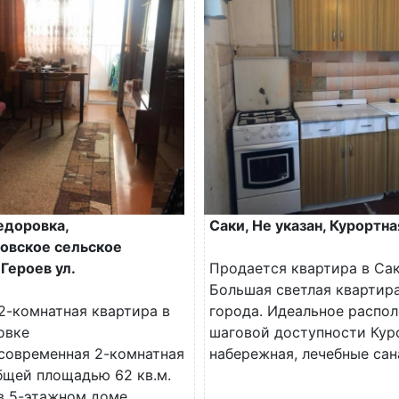
едоровка,
Саки, Не указан, Курортна
овское сельское
Героев ул.
Продается квартира в Са
Большая светлая квартира
2-комнатная квартира в
города. Идеальное распол
овке
шаговой доступности Кур
современная 2-комнатная
набережная, лечебные сана
бщей площадью 62 кв.м.
в 5-этажном доме.