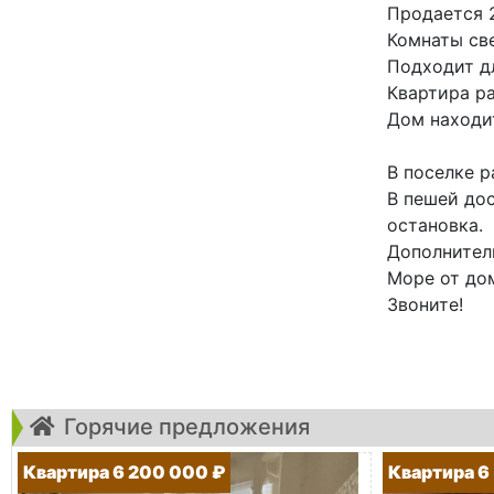
Продается 
Комнаты све
Подходит дл
Квартира ра
Дом находит
В поселке р
В пешей дос
остановка.
Дополнитель
Море от дом
Звоните!
Горячие предложения
Квартира 6 200 000 ₽
Квартира 6