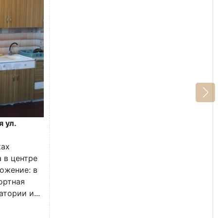
я ул.
ках
 в центре
ожение: в
ортная
тории и...