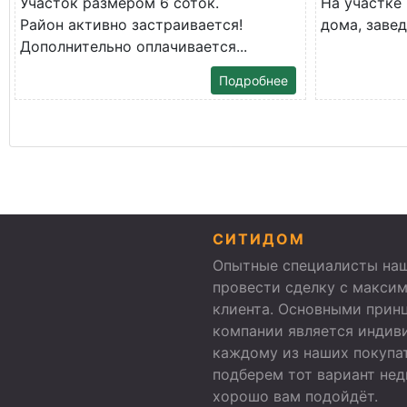
Участок размером 6 соток.
На участке
Район активно застраивается!
дома, заведе
Дополнительно оплачивается...
Подробнее
СИТИДОМ
Опытные специалисты наш
провести сделку с макси
клиента. Основными прин
компании является индив
каждому из наших покупа
подберем тот вариант не
хорошо вам подойдёт.