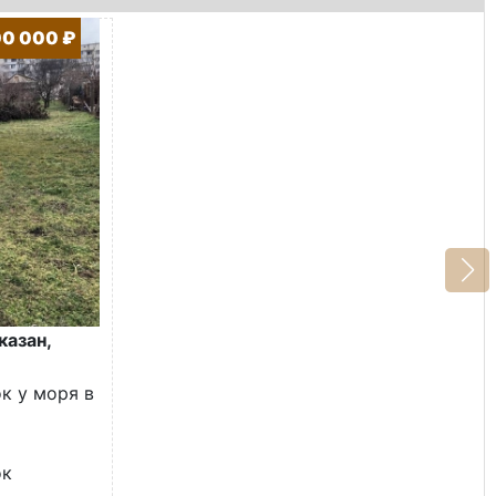
00 000 ₽
казан,
к у моря в
ок