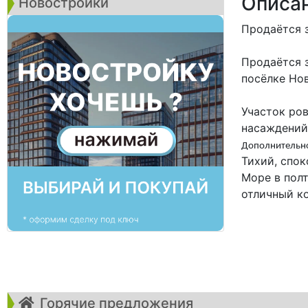
Описа
Новостройки
Продаётся 
Продаётся 
посёлке Но
Участок ро
насаждений,
Дополнительно
Тихий, спок
Море в пол
отличный к
Горячие предложения