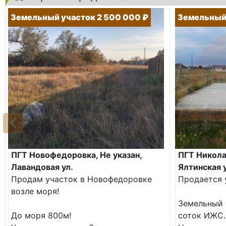
Земельный участок 2 500 000 ₽
Земельный 
ПГТ Новофедоровка, Не указан,
ПГТ Николае
Лавандовая ул.
Ялтинская у
Продам участок в Новофедоровке
Продается 
возле моря!
Земельный 
До моря 800м!
соток ИЖС.