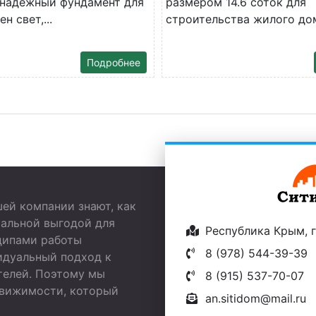
 надежный фундамент для
размером 14.6 соток для
н свет,...
строительства жилого дом
Подробнее
ей компании знают, как
мальной выгодой для
Республика Крым, г.
ципами работы
8 (978) 544-39-39
идуальный подход к
телей. Поэтому мы
8 (915) 537-70-07
движимости, который
an.sitidom@mail.ru